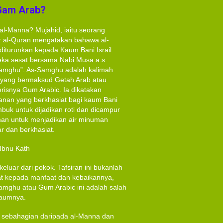
Gam Arab?
al-Manna? Mujahid, iaitu seorang
r al-Quran mengatakan bahawa al-
iturunkan kepada Kaum Bani Israil
ka sesat bersama Nabi Musa a.s.
Samghu”. As-Samghu adalah kalimah
 yang bermaksud Getah Arab atau
risnya Gum Arabic. Ia dikatakan
nan yang berkhasiat bagi kaum Bani
tumbuk untuk dijadikan roti dan dicampur
an untuk menjadikan air minuman
ar dan berkhasiat.
 Ibnu Kath
luar dari pokok. Tafsiran ini bukanlah
hat kepada manfaat dan kebaikannya,
Samghu atau Gum Arabic ini adalah salah
kaumnya.
u sebahagian daripada al-Manna dan