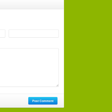
 marked
*
Website
Post Comment