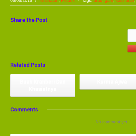
05/05/2015
/
Kesihatan
,
Produk
/
Tags:
arab
,
gam
,
kesihatan
Share
the Post
Related
Posts
Buah Kranberi Dan
Kurma Ajwa
Khasiatnya
Comments
No comment yet.