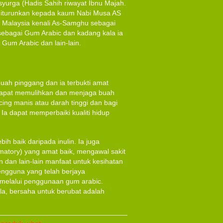
 syurga (Hadis Sahih riwayat Ibnu Majah.
 diturunkan kepada kaum Nabi Musa AS
di Malaysia kenali As-Samghu sebagai
 sebagai Gum Arabic dan kadang kala ia
Gum Arabic dan lain-lain.
buah pinggang dan ia terbukti amat
 dapat memulihkan dan menjaga buah
ing manis atau darah tinggi dan bagi
a dapat memperbaiki kualiti hidup
ih baik daripada inulin. Ia juga
mmatory) yang amat baik, mengawal sakit
n dan lain-lain manfaat untuk kesihatan
pengguna yang telah berjaya
 melalui penggunaan gum arabic.
a, bersaha untuk berubat adalah