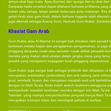
airnya ubat bagi mata. Ajwa (kurma) dari syurga dan ia ubat dari
Daripada hadis tersebut dapat difahami bahawa al-Manna yang
bukan satu sahaja, tetapi adalah beberapa jenis makanan. Kita 
getah Arab atau gam Arab, dalam bahasa Inggeris ialah dikenali
juga dikenali sebagai Acacia Gum, Hashab Gum Arabic, Kordofan 
Khasiat Gam Arab
Gum Arabic atau Al-Manna ini sangat baik dimakan oleh pesakit 
berkesan melalui kajian dan pengalaman pengamalnya, ia juga
pinggang daripada rosak atau semakin rosak akibat penyakit kenc
mereka yang makan ubat-ubatan dalam jangka masa yang lama. I
pesakit yang mengalami kegagalan buah pinggang sepenuhnya.
Gum Arabic juga sangat baik sebagai prebiotik dan dikatakan ia leb
merupakan antioksidan (antioxidant) dan anti radang (anti-infla
gout, sembelit, buasir dan mengatasi masalah asid urik berlebiha
dengan izi Allah Ta’ala. Anda boleh search testimoni pengguna-
memperbaiki masalah kesihatan mereka dengan izin Allah Ta’ala
Yakinlah, yang mampu menyembuhkan penyakit hanya Allah Ta’al
merupakan tuntutan Islam dan mendapat pahala di sisiNya.