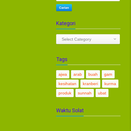
Carian
Kategori
Kategori
Select Category
Tags
ajwa
arab
buah
gam
kesihatan
kranberi
kurma
produk
sunnah
ubat
Waktu Solat