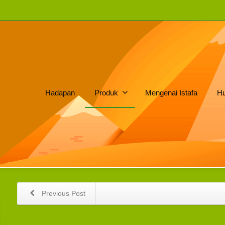
Hadapan
Produk
Mengenai Istafa
Hu
Previous Post