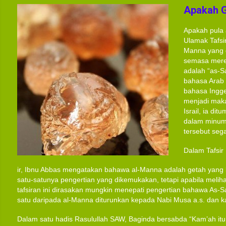
Apakah 
Apakah pula 
Ulamak Tafsi
Manna yang d
semasa mere
adalah “as-
bahasa Arab
bahasa Ingge
menjadi maka
Israil, ia di
dalam minum
tersebut seg
Dalam Tafsir
ir, Ibnu Abbas mengatakan bahawa al-Manna adalah getah yang ke
satu-satunya pengertian yang dikemukakan, tetapi apabila meli
tafsiran ini dirasakan mungkin menepati pengertian bahawa As-
satu daripada al-Manna diturunkan kepada Nabi Musa a.s. dan 
Dalam satu hadis Rasulullah SAW, Baginda bersabda “Kam’ah it