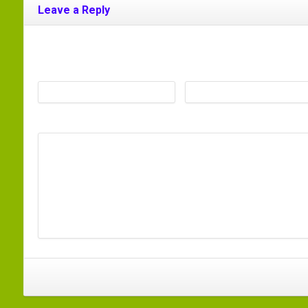
Leave a Reply
Your email address will not be published. Required fields are
Name
*
Email
*
Comment