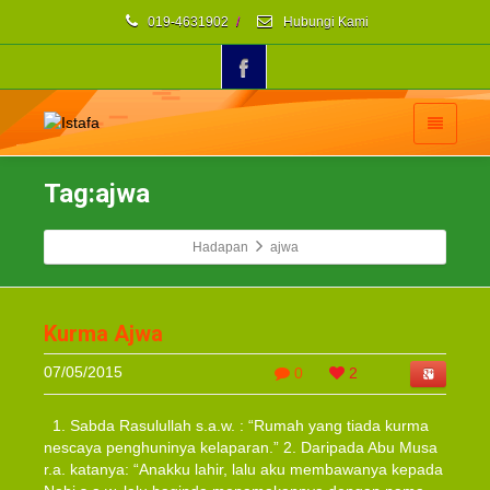
019-4631902
/
Hubungi Kami
Tag:ajwa
Hadapan
ajwa
Kurma Ajwa
07/05/2015
0
2
1. Sabda Rasulullah s.a.w. : “Rumah yang tiada kurma
nescaya penghuninya kelaparan.” 2. Daripada Abu Musa
r.a. katanya: “Anakku lahir, lalu aku membawanya kepada