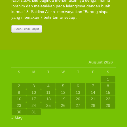
Nabi s.a.w. lalu baginda menamakannya dengan nama
Ibrahim dan meletakkan pada lelangitnya dengan buah
kurma.” 3. Saidina Ali r.a. meriwayatkan “Barang siapa
yang memakan 7 butir tamar setiap ...
Baca Lebih Lanjut
August 2026
S
M
T
W
T
F
S
1
2
3
4
5
6
7
8
9
10
11
12
13
14
15
16
17
18
19
20
21
22
23
24
25
26
27
28
29
30
31
« May