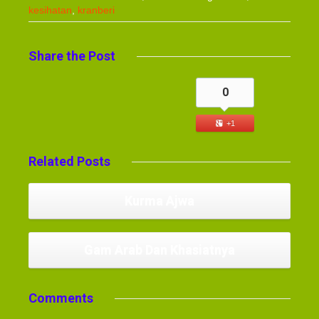
kesihatan
,
kranberi
Share
the Post
0
+1
Related
Posts
Kurma Ajwa
Gam Arab Dan Khasiatnya
Comments