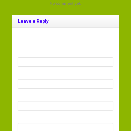
No comment yet.
Leave a Reply
Your email address will not be published. Required
fields are marked
*
Name
*
Email
*
Website
Comment