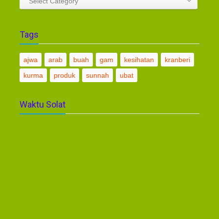
Select Category
Tags
ajwa
arab
buah
gam
kesihatan
kranberi
kurma
produk
sunnah
ubat
Waktu Solat