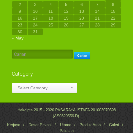
2
3
4
5
6
7
8
9
10
11
12
13
14
15
16
17
18
19
20
21
22
23
24
25
26
27
28
29
30
31
« May
Carian
Category
Category
Select Category
Hakcipta 2015 - 2026 PASARAYA ISTAFA 201003070598
(AS0329556-D).
Kerjaya
/
Dasar Privasi
/
Utama
/
Produk Arab
/
Galeri
/
Pakaian