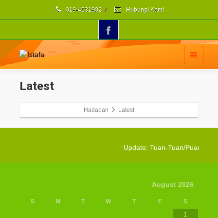
019-4631902
/
Hubungi Kami
Latest
Hadapan
Latest
Update: Tuan-Tuan/Puan-Puan
August 2026
S
M
T
W
T
F
S
1